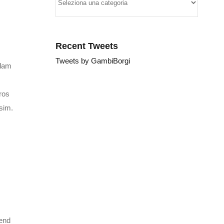
Recent Tweets
Tweets by GambiBorgi
llam
ros
ssim.
fend