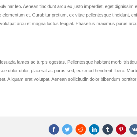
 pulvinar leo. Aenean tincidunt arcu eu justo imperdiet, eget dignissim 
elementum et. Curabitur pretium, ex vitae pellentesque tincidunt, en
 volutpat arcu et magna luctus feugiat. Phasellus maximus purus arcu
alesuada fames ac turpis egestas. Pellentesque habitant morbi tristiq
e dolor dolor, placerat ac purus sed, euismod hendrerit libero. Morbi
et. Aliquam erat volutpat. Aenean sollicitudin dolor bibendum porttitor
Facebook
Twitter
Reddit
LinkedIn
Tumblr
Pintere