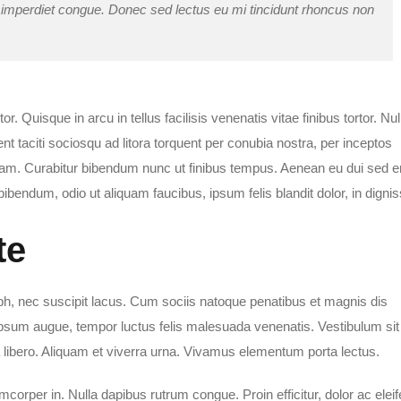
e imperdiet congue. Donec sed lectus eu mi tincidunt rhoncus non
r. Quisque in arcu in tellus facilisis venenatis vitae finibus tortor. Nu
t taciti sociosqu ad litora torquent per conubia nostra, per inceptos
am. Curabitur bibendum nunc ut finibus tempus. Aenean eu dui sed e
bendum, odio ut aliquam faucibus, ipsum felis blandit dolor, in digni
te
nibh, nec suscipit lacus. Cum sociis natoque penatibus et magnis dis
ipsum augue, tempor luctus felis malesuada venenatis. Vestibulum sit
 libero. Aliquam et viverra urna. Vivamus elementum porta lectus.
mcorper in. Nulla dapibus rutrum congue. Proin efficitur, dolor ac elei