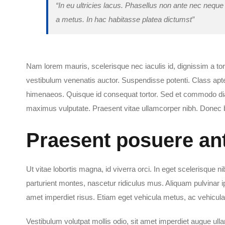
“In eu ultricies lacus. Phasellus non ante nec nequ
a metus. In hac habitasse platea dictumst”
Nam lorem mauris, scelerisque nec iaculis id, dignissim a torto
vestibulum venenatis auctor. Suspendisse potenti. Class apten
himenaeos. Quisque id consequat tortor. Sed et commodo di
maximus vulputate. Praesent vitae ullamcorper nibh. Donec bi
Praesent posuere an
Ut vitae lobortis magna, id viverra orci. In eget scelerisque 
parturient montes, nascetur ridiculus mus. Aliquam pulvinar 
amet imperdiet risus. Etiam eget vehicula metus, ac vehicula
Vestibulum volutpat mollis odio, sit amet imperdiet augue ulla