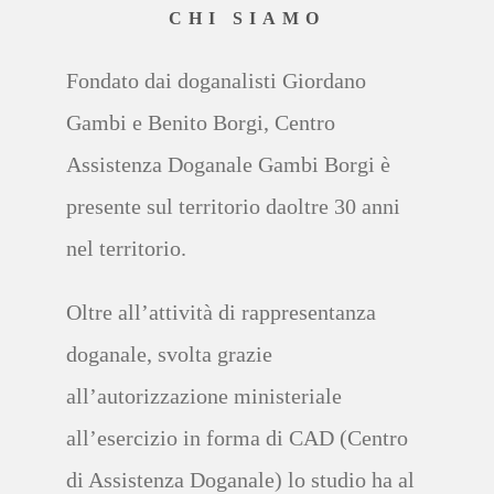
CHI SIAMO
F
ondato dai doganalisti Giordano
Gambi e Benito
Borgi
,
Centro
Assistenza Doganale Gambi
Borgi
è
presente sul territorio da
oltre 30 anni
nel territorio
.
Oltre all’attività di
rappresentanza
doganale
, svolta grazie
al
l’autorizzazione ministeriale
all’esercizio in forma di
CAD
(
Centro
di
Assistenza Doganale
)
lo studio
ha al