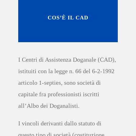
COS’È IL CAD
I
C
entri di
A
ssistenza
D
oganale
(CAD),
i
stituiti con la legge n. 66 del 6-2-1992
articolo 1-septies, sono società di
capitale
f
ra professionisti iscritti
all’
A
lbo dei
D
oganalist
i.
I
vincoli derivanti dallo statuto
di
questo tipo di società (costituzione