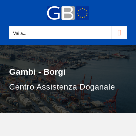
Salta
al
contenuto
Vai a...
Gambi - Borgi
Centro Assistenza Doganale