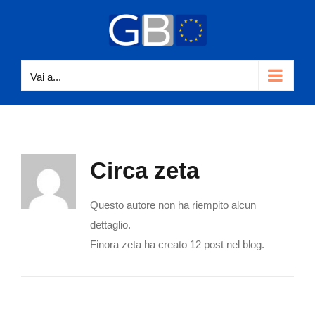
Salta
al
contenuto
Vai a...
Circa
zeta
Questo autore non ha riempito alcun
dettaglio.
Finora zeta ha creato 12 post nel blog.